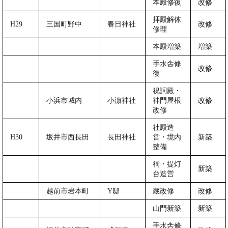
本殿修復
改修
拝殿解体
H29
三国町野中
春日神社
改修
修理
本殿増築
増築
手水舎修
改修
復
祝詞殿・
小浜市城内
小濵神社
神門屋根
改修
改修
社殿造
H30
坂井市西長田
長田神社
営・境内
新築
整備
祠・提灯
新築
台造営
越前市岩本町
Y邸
蔵改修
改修
山門新築
新築
手水舎修