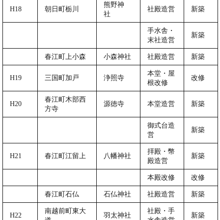
熊野神
H18
朝日町栃川
社殿造営
新築
社
手水舎・
新築
末社造営
春江町上小森
小森神社
社殿造営
新築
本堂・屋
H19
三国町加戸
浄照寺
改修
根改修
春江町木部西
H20
源徳寺
本堂造営
新築
方寺
御式台造
新築
営
拝殿・幣
H21
春江町江留上
八幡神社
新築
殿造営
本殿改修
改修
春江町石仏
石仏神社
社殿造営
新築
南越前町東大
社殿・手
H22
羽太神社
新築