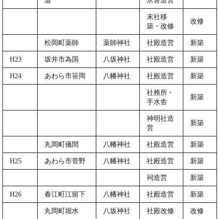
道
水舎造営
末社移
改修
築・改修
松岡町薬師
薬師神社
社殿造営
新築
H23
坂井市為国
八坂神社
社殿造営
新築
H24
あわら市笹岡
八幡神社
社殿造営
新築
社務所・
新築
手水舎
神明社造
新築
営
丸岡町儀間
八幡神社
社殿造営
新築
H25
あわら市菅野
八幡神社
社殿造営
新築
祠造営
新築
H26
春江町江留下
八幡神社
社殿造営
新築
丸岡町堀水
八坂神社
社殿改修
改修