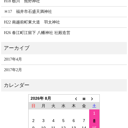
H18 栃川 熊野神社
Ｈ17 福井市石盛天満神社
H22 南越前町東大道 羽太神社
H26 春江町江留下 八幡神社 社殿造営
2017年4月
2017年2月
2026年 8月
日
月
火
水
木
金
土
1
2
3
4
5
6
7
8