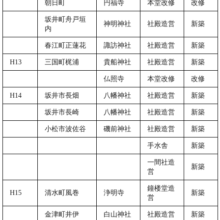
朝日町
円福寺
本堂改修
改修
坂井町舟戸垣
神明神社
社殿造営
新築
内
春江町正蓮花
諏訪神社
社殿造営
新築
H13
三国町梶浦
貴船神社
社殿造営
新築
仏照寺
本堂改修
改修
H14
坂井市長畑
八幡神社
社殿造営
新築
坂井市長崎
八幡神社
社殿造営
新築
小松市波佐谷
磯前神社
社殿造営
新築
手水舎
新築
一間社造
新築
営
鐘楼堂造
H15
清水町風巻
浄明寺
新築
営
金津町井伊
白山神社
社殿造営
新築