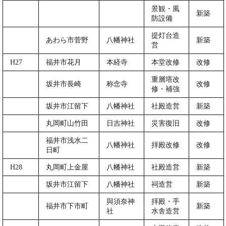
景観・風
新築
防設備
提灯台造
あわら市菅野
八幡神社
新築
営
H27
福井市花月
本経寺
本堂改修
改修
重層塔改
坂井市長崎
称念寺
改修
修・補強
坂井市江留下
八幡神社
社殿造営
新築
丸岡町山竹田
日吉神社
災害復旧
改修
福井市浅水二
八幡神社
拝殿改修
改修
日町
H28
丸岡町上金屋
八幡神社
社殿造営
新築
坂井市江留下
八幡神社
祠造営
新築
與須奈神
拝殿・手
福井市下市町
新築
社
水舎造営