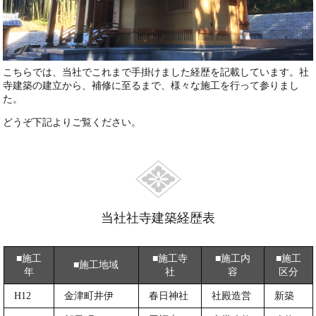
こちらでは、当社でこれまで手掛けました経歴を記載しています。社
寺建築の建立から、補修に至るまで、様々な施工を行って参りまし
た。
どうぞ下記よりご覧ください。
当社社寺建築経歴表
■施工
■施工寺
■施工内
■施工
■施工地域
年
社
容
区分
H12
金津町井伊
春日神社
社殿造営
新築