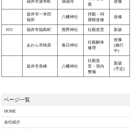
福井市波寄町
成福寺
改修
復
坂井市一本田
拝殿・祠
八幡神社
改修
福所
屋根改修
H31
福井市福島町
熊野神社
社殿造営
新築
改修
社殿解体
あわら市柿原
春日神社
(施行
修理
中)
社殿造
新築
坂井市長崎
八幡神社
営・境内
(予定)
整備
HOME
会社紹介