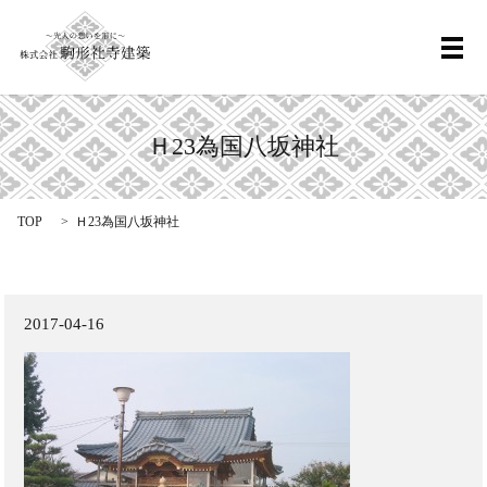
メ
Ｈ23為国八坂神社
TOP
Ｈ23為国八坂神社
2017-04-16