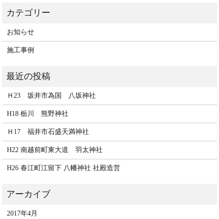
お知らせ
施工事例
Ｈ23 坂井市為国 八坂神社
H18 栃川 熊野神社
Ｈ17 福井市石盛天満神社
H22 南越前町東大道 羽太神社
H26 春江町江留下 八幡神社 社殿造営
2017年4月